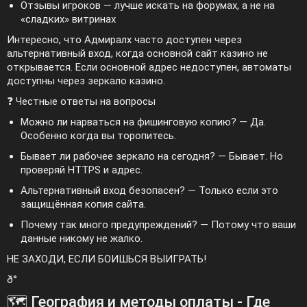
Отзывы игроков — лучше искать на форумах, а не на
«сладких» витринах
Интересно, что Адмиралх часто доступен через
альтернативный вход, когда основной сайт казино не
открывается. Если основной адрес недоступен, автоматы
доступны через зеркало казино.
❓ Честные ответы на вопросы
Можно ли нарваться на фишинговую копию? — Да.
Особенно когда вы торопитесь.
Бывает ли рабочее зеркало на сегодня? — Бывает. Но
проверяй HTTPS и адрес.
Альтернативный вход безопасен? — Только если это
защищённая копия сайта.
Почему так много предупреждений? — Потому что ваши
данные никому не жалко.
НЕ ЗАХОДИ, ЕСЛИ БОИШЬСЯ ВЫИГРАТЬ!
ð°
🗺️ География и методы оплаты - Где