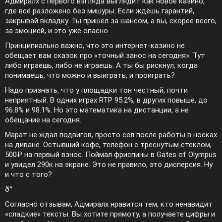
Адмиралх с первого взгляда выглядит как новое казино,
где всё разложено без мишуры. Если ждёшь гарантий,
закрывай вкладку. Ты пришёл за шансом, а вы, скорее всего,
за эмоцией, и это уже опасно.
Принципиально важно, что это интернет-казино не
обещает вам сказок про «точный занос на сегодня». Тут
либо играешь, либо не играешь. А ты бы рискнул, когда
понимаешь, что можно и выиграть, и проиграть?
Надо признать, что у площадки тон честный, почти
неприятный. В одних играх RTP 95.2%, в других повыше, до
96.8% и 98.1%. Но это математика на дистанции, а не
обещание на сегодня.
Марат не ждал подвигов, просто сел после работы в носках
на диване. Остывший кофе, телефон с треснутым стеклом,
500₽ на первый взнос. Поймал фриспины в Gates of Olympus
и увидел 290к на экране. Это не правило, это дисперсия. Ну
и что с того?
ð°
Согласно отзывам, Адмиралх нравится тем, кто ненавидит
«сладкие» тексты. Вы хотите прямоту, а получаете цифры и