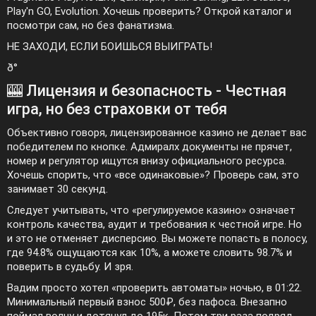
Play'n GO, Evolution. Хочешь проверить? Открой каталог и
посмотри сам, но без фанатизма.
НЕ ЗАХОДИ, ЕСЛИ БОИШЬСЯ ВЫИГРАТЬ!
ð°
🎰 Лицензия и безопасность - Честная
игра, но без страховки от тебя
Объективно говоря, лицензированное казино не делает вас
победителем по кнопке. Адмиралх документы не прячет,
номер и регулятор ищутся внизу официального ресурса.
Хочешь спорить, что «все одинаковые»? Проверь сам, это
занимает 30 секунд.
Следует учитывать, что «регулируемое казино» означает
контроль качества, аудит и требования к честной игре. Но
и это не отменяет дисперсию. Вы можете попасть в полосу,
где 94.8% ощущаются как 10%, а можете словить 98.7% и
поверить в судьбу. И зря.
Вадим просто хотел «проверить автоматы» ночью, в 01:22.
Минимальный первый взнос 500₽, без пафоса. Внезапно