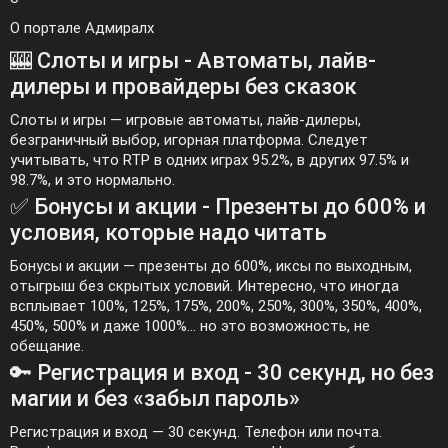
О портале Адмиралх
🎰 Слоты и игры - Автоматы, лайв-
дилеры и провайдеры без сказок
Слоты и игры — игровые автоматы, лайв-дилеры,
безграничный выбор, игорная платформа. Следует
учитывать, что RTP в одних играх 95.2%, в других 97.5% и
98.7%, и это нормально.
✅ Бонусы и акции - Презенты до 600% и
условия, которые надо читать
Бонусы и акции — презенты до 600%, иксы по выходным,
отыгрыш без скрытых условий. Интересно, что иногда
всплывает 100%, 125%, 175%, 200%, 250%, 300%, 350%, 400%,
450%, 500% и даже 1000%… но это возможность, не
обещание.
🔑 Регистрация и вход - 30 секунд, но без
магии и без «забыл пароль»
Регистрация и вход — 30 секунд. Телефон или почта.