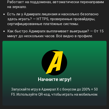
Работает на поддоменах, автоматически перенаправим
на зеркало.
Есть ли у Адмиралх лицензия и насколько безопасно
здесь играть? — HTTPS, проверенные провайдеры,
сертифицированные платёжные системы.
Как быстро Адмиралх выплачивает выигрыши? — От 15
минут до нескольких часов. Всё видно в профиле.
Начните игру!
Запускайте игру в Адмирал Х с бонусом до 200% + 50
FS. Используйте QR-код, чтобы играть на мобильном.