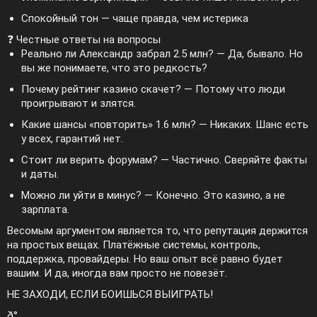
Спокойный тон — чаще правда, чем истерика
❓ Честные ответы на вопросы
Реально ли Александр забрал 2.5 млн? — Да, бывало. Но
вы же понимаете, что это редкость?
Почему рейтинг казино скачет? — Потому что люди
проигрывают и злятся.
Какие шансы «повторить» 1.6 млн? — Никаких. Шанс есть
у всех, гарантий нет.
Стоит ли верить форумам? — Частично. Сверяйте факты
и даты.
Можно ли уйти в минус? — Конечно. Это казино, а не
зарплата.
Весомым аргументом является то, что репутация держится
на простых вещах. Платёжные системы, контроль,
поддержка, провайдеры. Но ваш опыт всё равно будет
вашим. И да, иногда вам просто не повезёт.
НЕ ЗАХОДИ, ЕСЛИ БОИШЬСЯ ВЫИГРАТЬ!
ð°