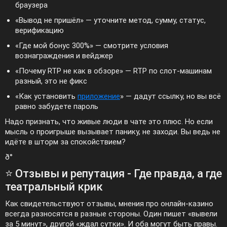
браузера
«Вывод не пришёл» — уточните метод, сумму, статус,
верификацию
«Где мой бонус 300%» — смотрите условия
вознаграждения и вейджер
«Почему RTP не как в обзоре» — RTP по слот-машинам
разный, это не фикс
«Как установить
приложение
» — дадут ссылку, но вы всё
равно забудете пароль
Надо признать, что живые люди в чате это плюс. Но если
мысль о проигрыше вызывает панику, не заходи. Вы ведь не
идёте в шторм за спокойствием?
ð°
⭐ Отзывы и репутация - Где правда, а где
театральный крик
Как свидетельствуют отзывы, мнения про онлайн-казино
всегда разносятся в разные стороны. Один пишет «вывели
за 5 минут», другой «ждал сутки». И оба могут быть правы.