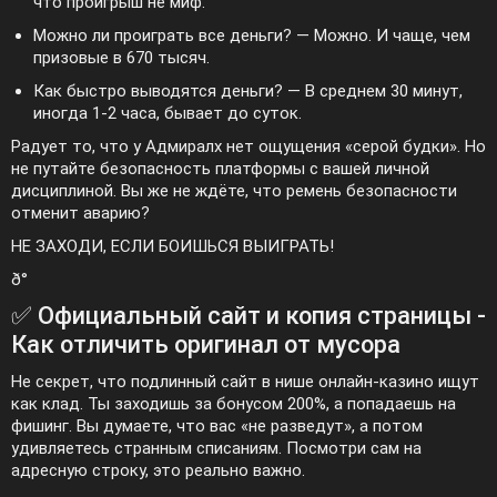
что проигрыш не миф.
Можно ли проиграть все деньги? — Можно. И чаще, чем
призовые в 670 тысяч.
Как быстро выводятся деньги? — В среднем 30 минут,
иногда 1-2 часа, бывает до суток.
Радует то, что у Адмиралх нет ощущения «серой будки». Но
не путайте безопасность платформы с вашей личной
дисциплиной. Вы же не ждёте, что ремень безопасности
отменит аварию?
НЕ ЗАХОДИ, ЕСЛИ БОИШЬСЯ ВЫИГРАТЬ!
ð°
✅ Официальный сайт и копия страницы -
Как отличить оригинал от мусора
Не секрет, что подлинный сайт в нише онлайн-казино ищут
как клад. Ты заходишь за бонусом 200%, а попадаешь на
фишинг. Вы думаете, что вас «не разведут», а потом
удивляетесь странным списаниям. Посмотри сам на
адресную строку, это реально важно.